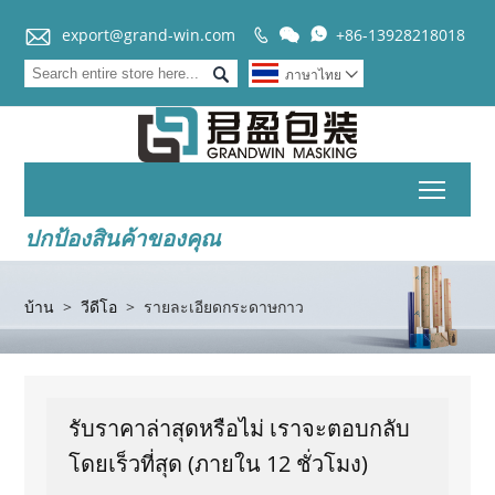


export@grand-win.com
+86-13928218018



ภาษาไทย

Toggl
ปกป้องสินค้าของคุณ
บ้าน
>
วีดีโอ
>
รายละเอียดกระดาษกาว
รับราคาล่าสุดหรือไม่ เราจะตอบกลับ
โดยเร็วที่สุด (ภายใน 12 ชั่วโมง)